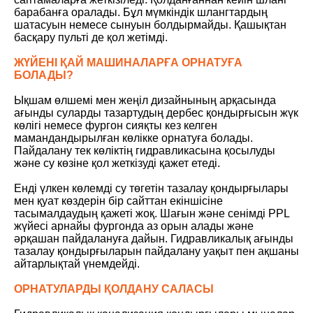
барабанға оралады. Бұл мүмкіндік шлангтардың
шатасуын немесе сынуын болдырмайды. Қашықтан
басқару пульті де қол жетімді.
ЖҮЙЕНІ ҚАЙ МАШИНАЛАРҒА ОРНАТУҒА
БОЛАДЫ?
Ықшам өлшемі мен жеңіл дизайнының арқасында
ағынды суларды тазартудың дербес қондырғысын жүк
көлігі немесе фургон сияқты кез келген
мамандандырылған көлікке орнатуға болады.
Пайдалану тек көліктің гидравликасына қосылуды
және су көзіне қол жеткізуді қажет етеді.
Енді үлкен көлемді су төгетін тазалау қондырғылары
мен қуат көздерін бір сайттан екіншісіне
тасымалдаудың қажеті жоқ. Шағын және сенімді PPL
жүйесі арнайы фургонда аз орын алады және
әрқашан пайдалануға дайын. Гидравликалық ағынды
тазалау қондырғыларын пайдалану уақыт пен ақшаны
айтарлықтай үнемдейді.
ОРНАТУЛАРДЫ ҚОЛДАНУ САЛАСЫ