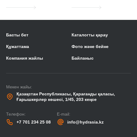
Басты бет
Каталогты қарау
Құжаттама
Фото және бейне
Компания жайлы
Байланыс
Мекен жайы:
Қазақстан Республикасы, Қарағанды қаласы,
Ғарышкерлер көшесі, 1/45, 203 кеңсе
Телефон:
E-mail:
+7 701 234 25 08
info@hydrasia.kz