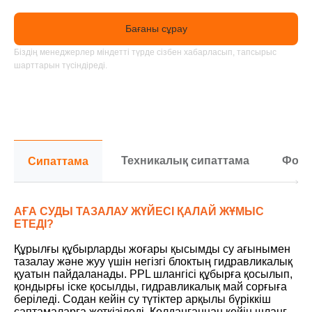
Бағаны сұрау
Біздің менеджерлер міндетті түрде сізбен хабарласып, тапсырыс
шарттарын түсіндіреді.
Техникалық сипаттама
Фото
Сипаттама
АҒА СУДЫ ТАЗАЛАУ ЖҮЙЕСІ ҚАЛАЙ ЖҰМЫС
ЕТЕДІ?
Құрылғы құбырларды жоғары қысымды су ағынымен
тазалау және жуу үшін негізгі блоктың гидравликалық
қуатын пайдаланады. PPL шлангісі құбырға қосылып,
қондырғы іске қосылды, гидравликалық май сорғыға
беріледі. Содан кейін су түтіктер арқылы бүріккіш
саптамаларға жеткізіледі. Қолданғаннан кейін шланг