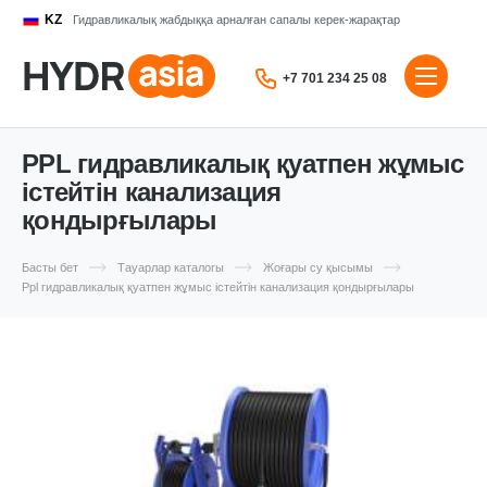
KZ
Гидравликалық жабдыққа арналған сапалы керек-жарақтар
+7 701 234 25 08
PPL гидравликалық қуатпен жұмыс
істейтін канализация
қондырғылары
Басты бет
Тауарлар каталогы
Жоғары су қысымы
Ppl гидравликалық қуатпен жұмыс істейтін канализация қондырғылары