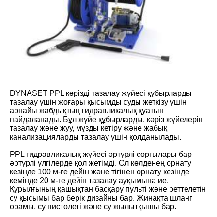
DYNASET PPL кәрізді тазалау жүйесі құбырларды
тазалау үшін жоғары қысымды суды жеткізу үшін
арнайы жабдықтың гидравликалық қуатын
пайдаланады. Бұл жүйе құбырларды, кәріз жүйелерін
тазалау және жуу, мұзды кетіру және жабық
канализацияларды тазалау үшін қолданылады.
PPL гидравликалық жүйесі әртүрлі сорғылары бар
әртүрлі үлгілерде қол жетімді. Ол көлденең орнату
кезінде 100 м-ге дейін және тігінен орнату кезінде
кемінде 20 м-ге дейін тазалау ауқымына ие.
Құрылғының қашықтан басқару пульті және реттелетін
су қысымы бар берік дизайны бар. Жинақта шланг
орамы, су пистолеті және су жылытқышы бар.