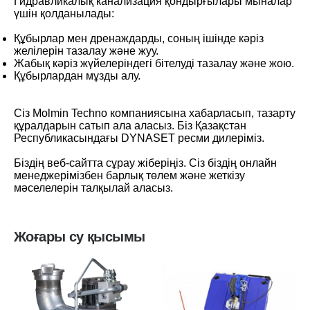
Гидравликалық канализация қондырғылары мыналар
үшін қолданылады:
Құбырлар мен дренаждарды, соның ішінде кәріз
желілерін тазалау және жуу.
Жабық кәріз жүйелеріндегі бітелуді тазалау және жою.
Құбырлардан мұзды алу.
Сіз Molmin Techno компаниясына хабарласып, тазарту
құралдарын сатып ала аласыз. Біз Қазақстан
Республикасындағы DYNASET ресми дилеріміз.
Біздің веб-сайтта сұрау жіберіңіз. Сіз біздің онлайн
менеджерімізбен барлық төлем және жеткізу
мәселелерін талқылай аласыз.
Жоғары су қысымы