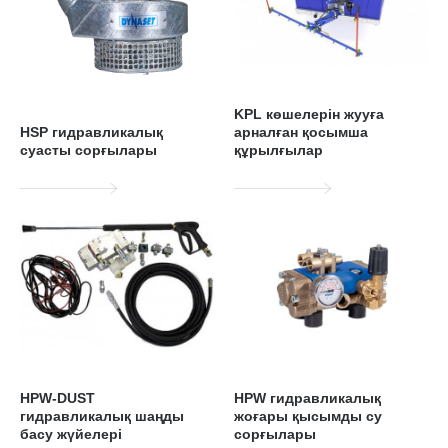
KPL көшелерін жууға
HSP гидравликалық
арналған қосымша
суасты сорғылары
құрылғылар
HPW-DUST
HPW гидравликалық
гидравликалық шаңды
жоғары қысымды су
басу жүйелері
сорғылары