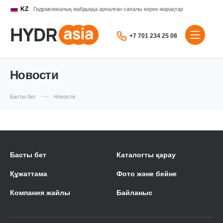
KZ
Гидравликалық жабдыққа арналған сапалы керек-жарақтар
+7 701 234 25 08
Новости
Басты бет
Новости
Басты бет
Каталогты қарау
Құжаттама
Фото және бейне
Компания жайлы
Байланыс